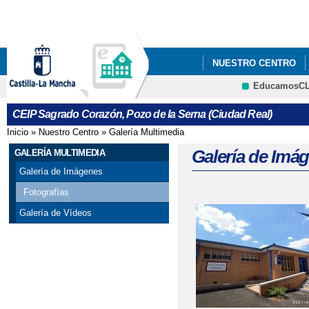
Pa
co
pri
NUESTRO CENTRO
EducamosC
NORMAS DE CONVIVE
CRFP
CEIP Sagrado Corazón, Pozo de la Serna (Ciudad Real)
PROGRAMACIÓN GENE
Inicio
»
Nuestro Centro
»
Galería Multimedia
Se encuentra usted aquí
Galería de Imá
GALERÍA MULTIMEDIA
Galería de Imágenes
Fotografías
Galería de Vídeos