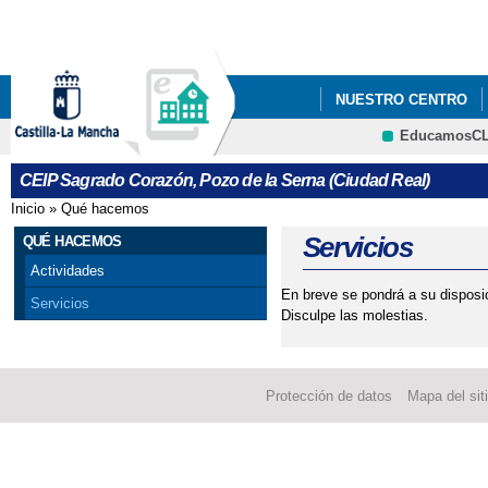
Pa
co
pri
NUESTRO CENTRO
EducamosC
NORMAS DE CONVIVE
CRFP
CEIP Sagrado Corazón, Pozo de la Serna (Ciudad Real)
PROGRAMACIÓN GENE
Inicio
»
Qué hacemos
Se encuentra usted aquí
Servicios
QUÉ HACEMOS
Actividades
En breve se pondrá a su disposic
Servicios
Disculpe las molestias.
Protección de datos
Mapa del sit